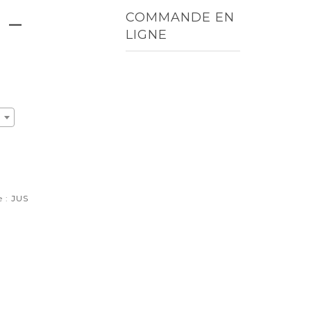
 –
COMMANDE EN
LIGNE
TOUT
MENUS
ENTRÉES
PLATS
DESSERTS
RIZ ET
ACCOMPAGNEMENTS
BOISSONS
e :
JUS