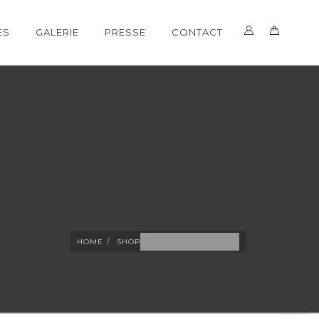
ES
GALERIE
PRESSE
CONTACT
HOME
SHOP
JUS BIO MENEAU ̵ ...