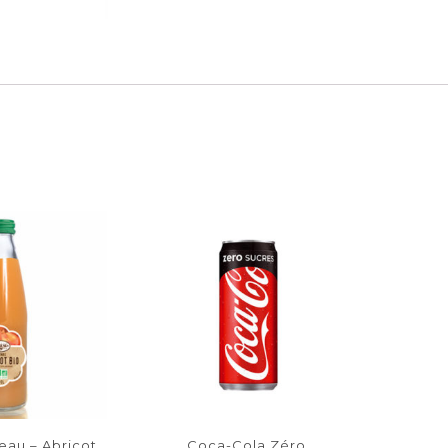
eau – Abricot
Coca-Cola Zéro