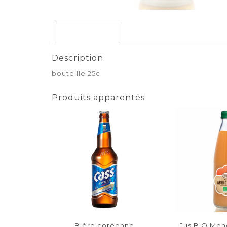
Description
Description
bouteille 25cl
Produits apparentés
Bière coréenne
Jus BIO Men