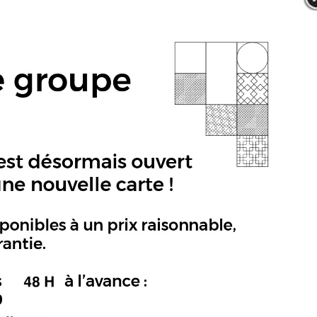
aiement acceptés :
es
t minimum de
e
,00€
ballage 1,5€ par
re dans les meilleurs délais.