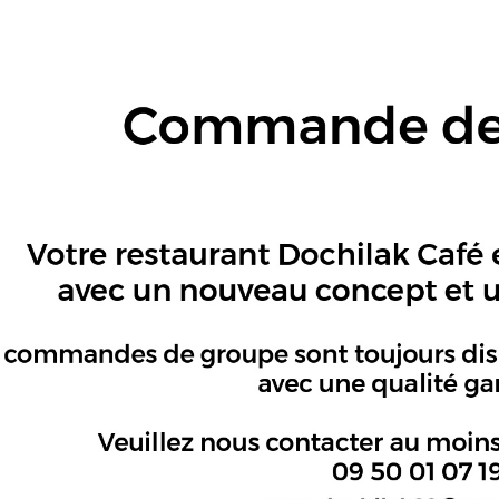
Modes de p
CB / Espèc
Le montan
command
est de 100
Boîte d'em
personne.
OUR UN GROUPE
i-dessous et nous vous transmettrons notre off