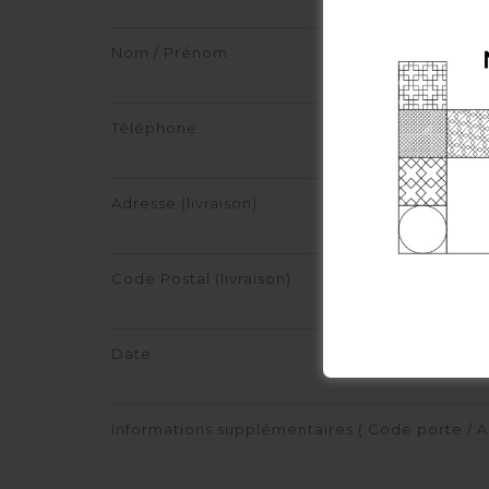
Nom / Prénom
Téléphone
Adresse (livraison)
Code Postal (livraison)
Date
Informations supplémentaires ( Code porte / A