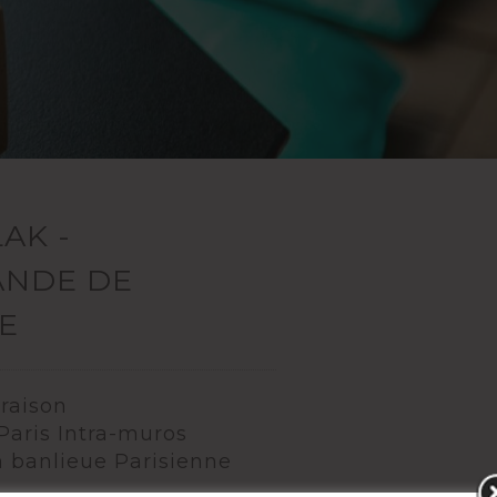
AK -
NDE DE
E
vraison
 Paris Intra-muros
n banlieue Parisienne