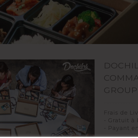
DOCHIL
COMMA
GROUP
Frais de Li
- Gratuit à
- Payant e