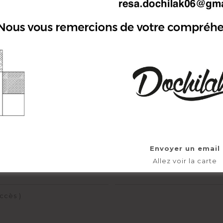
Email
Ville (livraison)
Envoyer un email
Allez voir la carte
Heure de livraison souhaitée
ccès )