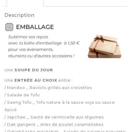
Description
Description
Une
SOUPE DU JOUR
Une
ENTRÉE AU CHOIX
entre :
/ Mandoo _ Raviolis grillés aux crevettes
/ Salade de Tofu
/ Saeng Tofu _ Tofu nature à la sauce soja ou sauce
épicé
/ Japchae _ Sauté de vermicelle aux légumes
/ Dak gangent _ Ailes de poulet caramélisées
/ Odjinhô tcho moutchim _ Salade de calamar piquante