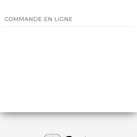
COMMANDE EN LIGNE
TOUT
MENUS
ENTRÉES
PLATS
DESSERTS
RIZ ET ACCOMPAGNEMENTS
BOISSONS